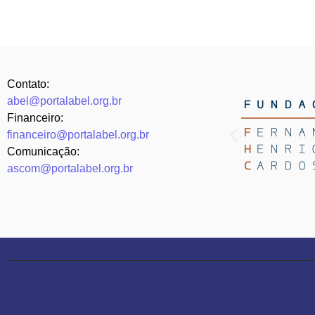
Contato:
abel@portalabel.org.br
Financeiro:
financeiro@portalabel.org.br
Comunicação:
ascom@portalabel.org.br