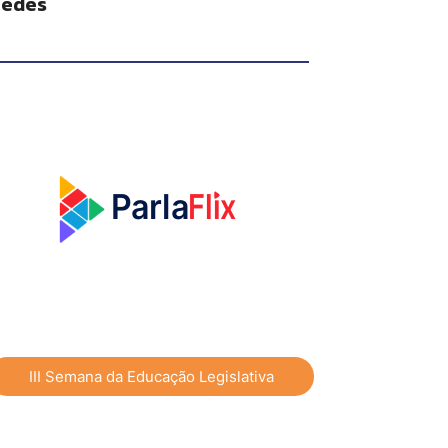
edes
Flix
P
a
rla
III Semana da Educação Legislativa