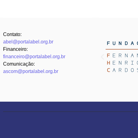
Contato:
abel@portalabel.org.br
Financeiro:
financeiro@portalabel.org.br
Comunicação:
ascom@portalabel.org.br