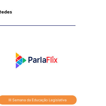
Redes
Flix
P
a
rla
III Semana da Educação Legislativa