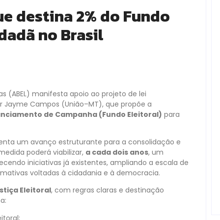
que destina 2% do Fundo
idadã no Brasil
as (ABEL) manifesta apoio ao projeto de lei
dor Jayme Campos (União–MT), que propõe a
nanciamento de Campanha (Fundo Eleitoral)
para
senta um avanço estruturante para a consolidação e
edida poderá viabilizar,
a cada dois anos
, um
cendo iniciativas já existentes, ampliando a escala de
ormativas voltadas à cidadania e à democracia.
tiça Eleitoral
, com regras claras e destinação
a:
toral;