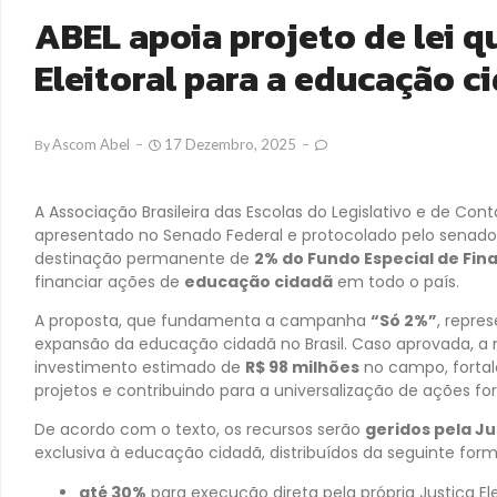
ABEL apoia projeto de lei 
Eleitoral para a educação c
Ascom Abel
17 Dezembro, 2025
By
A Associação Brasileira das Escolas do Legislativo e de Cont
apresentado no Senado Federal e protocolado pelo sena
destinação permanente de
2% do Fundo Especial de Fi
financiar ações de
educação cidadã
em todo o país.
A proposta, que fundamenta a campanha
“Só 2%”
, repre
expansão da educação cidadã no Brasil. Caso aprovada, a m
investimento estimado de
R$ 98 milhões
no campo, fortale
projetos e contribuindo para a universalização de ações f
De acordo com o texto, os recursos serão
geridos pela Jus
exclusiva à educação cidadã, distribuídos da seguinte form
até 30%
para execução direta pela própria Justiça Elei