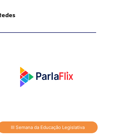
Redes
Flix
P
a
rla
III Semana da Educação Legislativa