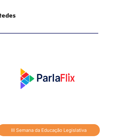
Redes
Flix
P
a
rla
III Semana da Educação Legislativa