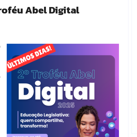
roféu Abel Digital
0
o